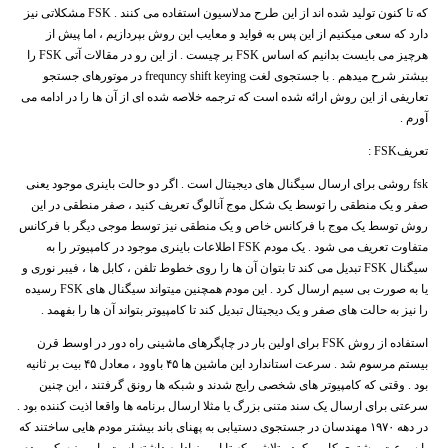
که تا کنون تولید شده اند از این طرح مدلاسیون استفاده می کنند . FSK مشکلاتی نیز
دارد که سعی میکنیم از این پس به فواید و معایب این روش بپردازیم ، اما پیش از
هرچیز می بایست بدانیم که اساس FSK بر چیست . از این رو در مقالات آتی FSK را
بیشتر شرح میدهم . با جستجوی لغت frequncy shift keying در موتورهای جستجو
تعاریفی از این روش ارائه شده است که ترجمه خلاصه شده ای از آن ها را در ادامه می
آورم .
تعریفFSK :
fsk روشی برای ارسال سیگنال های دیجیتال است . اگر دو حالت باینری موجود یعنی
صفر و یک منطقی را توسط یک شکل موج آنالوگ تعریف کنید ، صفر منطقی در این
روش توسط یک موج با فرکانس خاص و یک منطقی نیز توسط موجی دیگر با فرکانس
متفاوت تعریف می شود . یک مودم FSK اطلاعات باینری موجود در کامپیوتر را به
سیگنال FSK تبدیل می کند تا بتوان آن ها را روی خطوط تلفن ، کابل ها ، فیبر نوری و
یا به صورت بی سیم ارسال کرد . این مودم همچنین میتواند سیگنال های FSK رسیده
را نیز به حالت های صفر و یک دیجیتال تبدیل کند تا کامپیوتر بتواند آن ها را بفهمد .
استفاده از روش FSK برای اولین بار در چاپگرهای ماشینی راه دور در اوسط قرن
بیستم مرسوم شد . سرعت استاندارد این ماشین ها ۴۵ باوود ، معادل ۴۵ بیت بر ثانیه
بود . وقتی که کامپیوتر های شخصی رایج شدند و شبکه ها رونق گرفتند ، این چنین
سرعتی برای ارسال یک سند متنی بزرگ یا مثلا ارسال برنامه ها واقعا اذیت کننده بود .
در دهه ۱۹۷۰ مهندسان در جستجوی دستیابی به پهنای باند بیشتر مودم هایی ساختند که