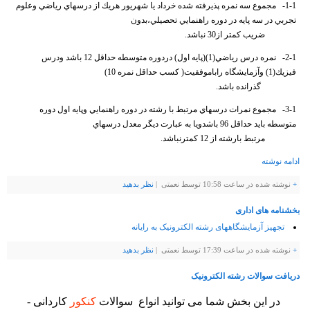
1-1- مجموع سه نمره پذيرفته شده خرداد يا شهريور هريك از درسهاي رياضي وعلوم
تجربي در سه پايه در دوره راهنمايي تحصيلي،بدون
ضريب كمتر از30 نباشد.
2-1- نمره درس رياضي(1)(پايه اول) دردوره متوسطه حداقل 12 باشد ودرس
فيزيك(1) وآزمايشگاه راباموفقيت( كسب حداقل نمره 10)
گذرانده باشد.
3-1- مجموع نمرات درسهاي مرتبط با رشته در دوره راهنمايي وپايه اول دوره
متوسطه بايد حداقل 96 باشدويا به عبارت ديگر معدل درسهاي
مرتبط بارشته از 12 كمترنباشد.
ادامه نوشته
+
نوشته شده در ساعت 10:58 توسط نعمتی |
نظر بدهيد
بخشنامه های اداری
تجهیز آزمایشگاههای رشته الکترونیک به رایانه
+
نوشته شده در ساعت 17:39 توسط نعمتی |
نظر بدهيد
دریافت سوالات رشته الکترونیک
در این بخش شما می توانید انواع سوالات
کنکور
کاردانی -