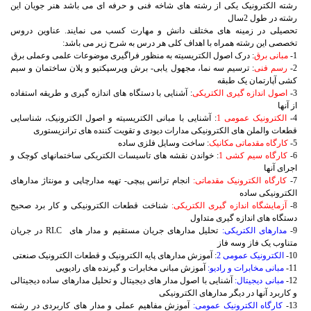
رشته الکترونیک یکی از رشته های شاخه فنی و حرفه ای می باشد هنر جویان این
رشته در طول
2
سال
تحصیلی در زمینه های مختلف دانش و مهارت کسب می نمایند. عناوین دروس
تخصصی این رشته همراه با اهداف کلی هر درس به شرح زیر می باشد:
1-
مبانی برق
: درک اصول الکتریسیته به منظور فراگیری موضوعات علمی وعملی برق
2-
رسم فنی
: ترسیم سه نما، مجهول یابی- برش وپرسپکتیو و پلان ساختمان و سیم
کشی آپارتمان یک طبقه
3-
اصول اندازه گیری الکتریکی
: آشنایی با دستگاه های اندازه گیری و طریقه استفاده
از آنها
4-
الکترونیک عمومی 1
: آشنایی با مبانی الکتریسیته و اصول الکترونیک، شناسایی
قطعات والملن های الکترونیکی مدارات دیودی و تقویت کننده های ترانزیستوری
5-
کارگاه مقدماتی مکانیک
: ساخت وسایل فلزی ساده
6-
کارگاه سیم کشی 1
: خواندن نقشه های تاسیسات الکتریکی ساختمانهای کوچک و
اجرای آنها
7-
کارگاه الکترونیک مقدماتی:
انجام ترانس پیچی- تهیه مدارچاپی و مونتاژ مدارهای
الکترونیکی ساده
8-
آزمایشگاه اندازه گیری الکتریکی:
شناخت قطعات الکترونیکی و کار برد صحیح
دستگاه های اندازه گیری متداول
9-
مدارهای الکتریکی:
تحلیل مدارهای جریان مستقیم و مدار های
RLC
در جریان
متناوب یک فاز وسه فاز
10-
الکترونیک عمومی 2
: آموزش مدارهای پایه الکترونیک و قطعات الکترونیک صنعتی
11-
مبانی مخابرات و رادیو:
آموزش مبانی مخابرات و گیرنده های رادیویی
12-
مبانی دیجیتال:
آشنایی با اصول مدار های دیجیتال و تحلیل مدارهای ساده دیجیتالی
و کاربرد آنها در دیگر مدارهای الکترونیکی
13-
کارگاه الکترونیک عمومی:
آموزش مفاهیم عملی و مدار های کاربردی در رشته