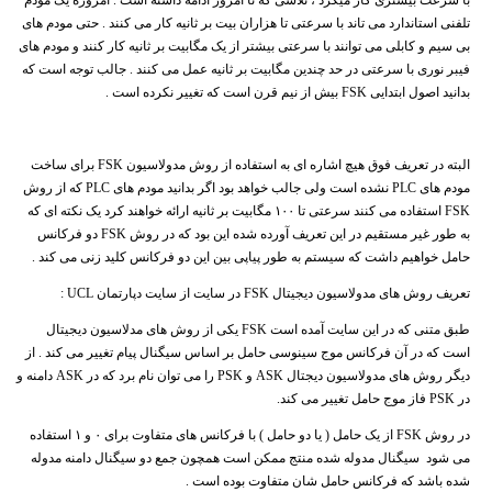
با سرعت بیشتری کار میکرد ، تلاشی که تا امروز ادامه داشته است . امروزه یک مودم
تلفنی استاندارد می تاند با سرعتی تا هزاران بیت بر ثانیه کار می کنند . حتی مودم های
بی سیم و کابلی می توانند با سرعتی بیشتر از یک مگابیت بر ثانیه کار کنند و مودم های
فیبر نوری با سرعتی در حد چندین مگابیت بر ثانیه عمل می کنند . جالب توجه است که
بدانید اصول ابتدایی FSK بیش از نیم قرن است که تغییر نکرده است .
البته در تعریف فوق هیچ اشاره ای به استفاده از روش مدولاسیون FSK برای ساخت
مودم های PLC نشده است ولی جالب خواهد بود اگر بدانید مودم های PLC که از روش
FSK استفاده می کنند سرعتی تا ۱۰۰ مگابیت بر ثانیه ارائه خواهند کرد یک نکته ای که
به طور غیر مستقیم در این تعریف آورده شده این بود که در روش FSK دو فرکانس
حامل خواهیم داشت که سیستم به طور پیاپی بین این دو فرکانس کلید زنی می کند .
تعریف روش های مدولاسیون دیجیتال FSK در سایت از سایت دپارتمان UCL :
طبق متنی که در این سایت آمده است FSK یکی از روش های مدلاسیون دیجیتال
است که در آن فرکانس موج سینوسی حامل بر اساس سیگنال پیام تغییر می کند . از
دیگر روش های مدولاسیون دیجتال ASK و PSK را می توان نام برد که در ASK دامنه و
در PSK فاز موج حامل تغییر می کند.
در روش FSK از یک حامل ( یا دو حامل ) با فرکانس های متفاوت برای ۰ و ۱ استفاده
می شود سیگنال مدوله شده منتج ممکن است همچون جمع دو سیگنال دامنه مدوله
شده باشد که فرکانس حامل شان متفاوت بوده است .