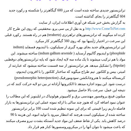
ترانزیستور جدیدی ساخته شده است که مرز 600 گیگاهرتز را شکسته و رکورد جدید
604 گیگاهرتز را بجای گذاشته است.
به گزارش بخش خبر شبكه فن آوري اطلاعات ايران، از سایت
http://www.ComeToNet.com
و به نقل از پی سی پرو، محققینی که روی این طرح کار
کرده اند میگویند که ترانزیستورهای تراهرتزی (terahertz) هم در راه هستند. رکورد قبلی
این سرعت در اختیار ژآپنیها بود که روی 560 گیگاهرتز کار میکرد.
این ترانزیستورهای جدید بجای بهره گیری از سیلیکون، با ایندیوم فسفاید (indium
phosphide) و ایندیوم گالیوم آرسناید ( indium gallium arsenide) ساخته میشوند. این
مواد با هم ترکیب میشوند تا یک ماده سه لایه ایجاد شود که پایه ترانزیستورهای دوقطبی
(bipolar) را تشکیل میدهد. هر ترانزیستور از سه قسمت ساخته میشود که عبارتند از
امیتر، بیس و کلکتور. تیم طراح میگوید که ساختار کلکتور را با افزودن ایندیوم،
کریستاله میکنند تا هتروجانکشن سودومورفیک (pseudomorphic heterojunction)
درست شود. این پیوند اجازه میدهد تا الکترونها آزادانه تر بین دو لایه حرکت کنند که در
نتیجه این عمل، سرعت بالا حاصل میشود.
میلتون فینچ پروفسور مهندسی برق و کامپیوتر هولونیاک در ایلینویز که این مطالب را
عنوان نمود اضافه کرد که هنوز چند سالی با ارائه نمونه عملی این ترانزیستورها به بازار
فاصله داریم زیرا قیمتی که برای این نمونه تنظیم شده است 100 برابر ترانزیستور
ساخته شده از سیلیکون است هرچند که انتظار میرود با تولید انبوه، این هزینه تا 90
درصد کاهش یابد. یکی از نقاط ضعف این مواد جدید آنستکه بشدت نیرو مصرف میکنند
که باعث میشود تا نتوان آنها را در میکروپروسسورها کنار هم قرار داد.