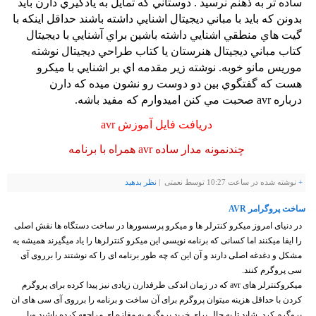
ساده تر به ذهنم نرسيد . دوستاني كه تمايل به يادگيري
دارن بايد
بدونن كه بايد با مباني ديجيتال اشنايي داشته باشند حداقل اينكه با
گيت هاي منطقي اشنايي داشته باشين براي آشنايي با ديجيتال
كتاب مباني ديجيتال هنرستان يا كتاب طراحي ديجيتال نوشته
موريس مانو خوبه. نوشته زير مقدمه اي بر اشنايي با ميكرو
هست كه گفتگوي بين دو دوست رو نشون ميده كه دارن
درباره avr
صحبت مي كنن اميدوارم كه مفيد باشه.
دریافت فایل آموزش avr
چندنمونه مدار ساده avr همراه با برنامه
+
نوشته شده در ساعت 10:27 توسط نعمتی |
نظر بدهيد
ساخت پروگرامر AVR
در دنیای امروز میکرو کنترلر ها و میکرو پرسسورها در ساخت دستگاه ها نقش اصلی
را ایفا میکنند اما کسانی که برنامه نویسی این میکرو کنترلرها را یاد میگیرند همیشه یه
مشکل و دغدغه اصلی دارند و آن این که چه طور برنامه ای را که نوشتند را برروی آی
سی پروگرم کنند.
میکروکنترلر های avr که در زمان اندکی طرفدارن زیادی نیز پیدا کرده برای پروگرم
کردن با حداقل هزینه میتوان پروگرم برای آن ساخت و برنامه را برروی آی سی های ان
پروگرم کرد. شاید تا به حال برای خرید پروگرم به مغازه ای مراجعه کرده باشید وبا