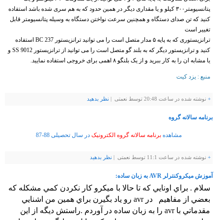
پتانسیومتر۳۰۰ کیلو و یا مقداری دیگر در همین حدود که به هم سری شده باشد استفاده
کنید که تن صدای دستگاه و همچنین سرعت نواختن دستگاه به وسیله پتانسیومتر قابل
تغییر است
ترانزیستوری که به پایه ۵ مدار متصل است را می توانید ترانزیستور BC 237 استفاده
کنید و ترانزیستور دیگر که به بلند گو متصل است را می توانید از ترانزیستور SS 9012 و
یا مشابه ان را به کار ببرید و از یک بلنگو ۸ اهمی برای خروجی استفاده نمایید.
منبع : یزد کیت
+
نوشته شده در ساعت 20:48 توسط نعمتی |
نظر بدهيد
برنامه سالانه گروه
مشاهده
برنامه سالانه گروه الکترونیک
در سال تحصیلی 88-87
+
نوشته شده در ساعت 11:1 توسط نعمتی |
نظر بدهيد
آموزش ميكروكنترلر AVR به زبان ساده:
سلام . براي اونايي كه تا حالا با ميكرو كار نكردن كمي مشكله كه
بعضي از مفاهيم در avr رو ياد بگيرن براي همين من اشنايي
مقدماتي با avr
را به زبان ساده در آوردم .راستش ديگه از اين