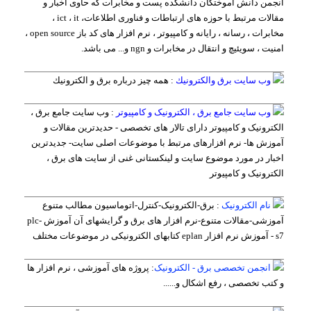
انجمن دانش آموختگان دانشکده پست و مخابرات که حاوی اخبار و
مقالات مرتبط با حوزه های ارتباطات و فناوری اطلاعات، ict ، it ،
مخابرات ، رسانه ، رایانه و کامپیوتر ، نرم افزار های کد باز open source ،
امنیت ، سویئیچ و انتقال در مخابرات و ngn و... می باشد.
وب سایت برق والكترونیك
:
همه چیز درباره برق و الكترونیك
وب سایت جامع برق ، الکترونیک و کامپیوتر
:
وب سایت جامع برق ،
الکترونیک و کامپیوتر دارای تالار های تخصصی - حدیدترین مقالات و
آموزش ها- نرم افزارهای مرتبط با موضوعات اصلی سایت- جدیدترین
اخبار در مورد موضوع سایت و لینکستانی غنی از سایت های برق ،
الکترونیک و کامپیوتر
نام الکترونیک
:
برق-الکترونیک-کنترل-اتوماسیون مطالب متنوع
آموزشی-مقالات متنوع-نرم افزار های برق و گرایشهای آن آموزش plc-
s7 - آموزش نرم افزار eplan کتابهای الکترونیکی در موضوعات مختلف
انجمن تخصصی برق - الکترونیک
:
پروژه های آموزشی ، نرم افزار ها
و کتب تخصصی ، رفع اشکال و......