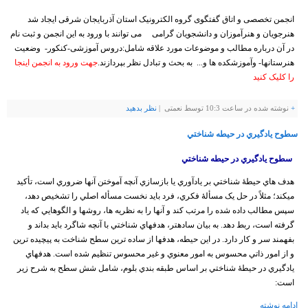
انجمن تخصصی و اتاق گفتگوی گروه الکترونیک استان آذربایجان شرقی ایجاد شد
هنرجویان و هنرآموزان و دانشجویان گرامی می توانند با ورود به این انجمن و ثبت نام
در آن درباره مطالب و موضوعات مورد علاقه شامل:دروس آموزشی-کنکور- وضعیت
هنرستانها- وآموزشکده ها و... به بحث و تبادل نظر بپردازند.
جهت ورود به انجمن اینجا
را کلیک کنید
+
نوشته شده در ساعت 10:3 توسط نعمتی |
نظر بدهيد
سطوح يادگيري در حيطه شناختي
سطوح يادگيري در حيطه شناختي
هدف هاي حيطهٔ شناختي بر يادآوري يا بازسازي آنچه آموختن آنها ضروري است، تأکيد
ميکند؛ مثلاً در حل يک مسألهٔ فکري، فرد بايد نخست مسأله اصلي را تشخيص دهد،
سپس مطالب داده شده را مرتب کند و آنها را به نظريه ها، روشها و الگوهايي که ياد
گرفته است، ربط دهد. به بيان سادهتر، هدفهاي شناختي با آنچه شاگرد بايد بداند و
بفهمند سر و کار دارد. در اين حيطه، هدفها از ساده ترين سطح شناخت به پيچيده ترين
و از امور ذاتي محسوس به امور معنوي و غير محسوس تنظيم شده است. هدفهاي
يادگيري در حيطهٔ شناختي بر اساس طبقه بندي بلوم، شامل شش سطح به شرح زير
است:
ادامه نوشته