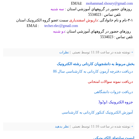
EMAil:
mohammad.shoury@gmail.com
روزهاي حضور در گروههاي آموزشي استان :
سه شنبه
تلفن تماس : 5534023
۳-۱-نام و نام خانوادگی :
داریوش اسفندیاری
سمت:عضو گروه الکترونیک استان
techer.elec@gmail.com
EMAil :
روزهاي حضور در گروههاي آموزشي استان :
دو شنبه
تلفن تماس : 5534023
+
نوشته شده در ساعت 11:18 توسط نعمتی |
نظرات
بخش مربوط به دانشجویان کاردانی رشته الکترونیک
دریافت دفترچه آزمون کاردانی به کارشناسی سال 86
دریافت نمونه سوالات امتحانی
دریافت جزوات دانشگاهی
جزوه الکترونیک 1و2و3
آموزش الکترونیک کنکور کاردانی به کارشناسی
+
نوشته شده در ساعت 11:16 توسط نعمتی |
نظر بدهيد
لیست سایتهای الکترونیکی