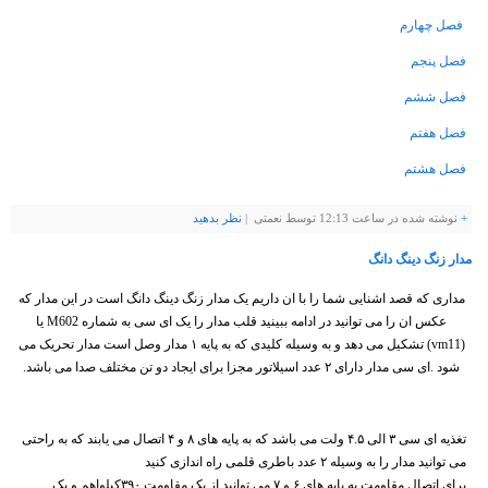
فصل چهارم
فصل پنجم
فصل ششم
فصل هفتم
فصل هشتم
+
نوشته شده در ساعت 12:13 توسط نعمتی |
نظر بدهيد
مدار زنگ دینگ دانگ
مداری که قصد اشنایی شما را با ان داریم یک مدار زنگ دینگ دانگ است در این مدار که
عکس ان را می توانید در ادامه ببینید قلب مدار را یک ای سی به شماره M602 یا
(vm11) تشکیل می دهد و به وسیله کلیدی که به پایه ۱ مدار وصل است مدار تحریک می
شود .ای سی مدار دارای ۲ عدد اسیلاتور مجزا برای ایجاد دو تن مختلف صدا می باشد.
تغذیه ای سی ۳ الی ۴.۵ ولت می باشد که به پایه های ۸ و ۴ اتصال می یابند که به راحتی
می توانید مدار را به وسیله ۲ عدد باطری قلمی راه اندازی کنید
برای اتصال مقاومت به پایه های ۶ و ۷ می توانید از یک مقاومت ۳۹۰کیلواهم و یک