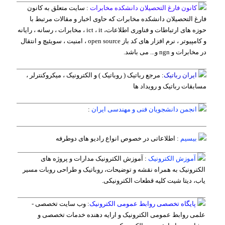
کانون فارغ التحصیلان دانشکده مخابرات
:
سایت متعلق به کانون
فارغ التحصیلان دانشکده مخابرات که حاوی اخبار و مقالات مرتبط با
حوزه های ارتباطات و فناوری اطلاعات، ict ، it ، مخابرات ، رسانه ، رایانه
و کامپیوتر ، نرم افزار های کد باز open source ، امنیت ، سویئیچ و انتقال
در مخابرات و ngn و... می باشد.
ایران رباتیک
: مرجع رباتیک ( روباتیک ) و الکترونیک ، میکروکنترلر ،
مسابقات رباتیک و رویداد ها
انجمن دانشجویان فنی و مهندسی ایران
:
بیسیم
:
اطلاعاتی در خصوص انواع رادیو های دوطرفه
آموزش الکترونیک
:
آموزش الکترونیک مدارات و پروژه های
الکترونیک به همراه نقشه و توضیحات، روباتیک و طراحی روبات مسیر
یاب، دیتا شیت کلیه قطعات الکترونیکی.
پایگاه تخصصی روابط عمومی الکترونیک
: وب سایت تخصصی -
علمی روابط عمومی الکترونیک و ارایه دهنده خدمات تخصصی و