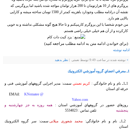
پروگرم های از 10 هزارتومان تا 200 هزار توامان مواجه شده باشید اما پروگرمی که
نقشه آن درادامه مطلب وجودارد باهزینه کمتر از 1500 تومان ساخته میشه و کارایی
بالایی هم دارد.
من خودم شخصا با این پروگرم کارمیکنم و تا حالا هیچ گونه مشکلی نداشته و به خوبی
کارکرده و از آن هم خیلی خیلی راضی هستم.
(برای خواندن ادامه متن به ادامه مطلب مراجعه کنید)
ادامه نوشته
+
نوشته شده در ساعت 9:49 توسط نعمتی |
نظر بدهيد
1ـ معرفي اعضاي گروه آموزشي الكترونيك
1ـ1ـ نام و نام خانوادگي :
كريم نعمتي
سمت:
مدیر اجرایی گروههای آموزشی
فنی و
حرفه ای استان
EMAil:
KNematee @
Yahoo.com
روزهاي حضور در گروههاي آموزشي استان :
همه روزه به جز چهارشنبه و
پنجشنبه
تلفن تماس : 5534023
2ـ1ـ نام و نام خانوادگي:
محمد شعوری میلانی
سمت: سر گروه الكترونيك
استان